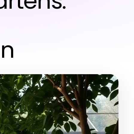
rtens:
en