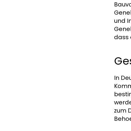
Bauvo
Geneh
und I
Geneh
dass 
Ge
In De
Kommu
besti
werde
zum D
Behoe