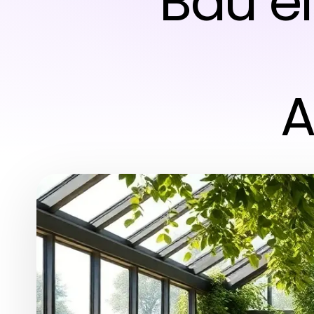
Bau e
A