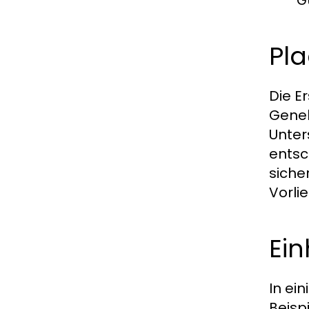
Pla
Die E
Geneh
Unter
entsc
siche
Vorli
Ei
In ei
Beisp