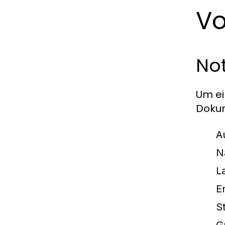
Vo
No
Um ei
Dokum
A
N
L
E
S
G