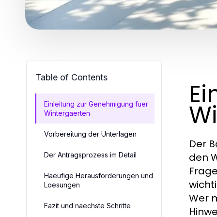
Table of Contents
Ei
Wi
Einleitung zur Genehmigung fuer
Wintergaerten
Vorbereitung der Unterlagen
Der B
Der Antragsprozess im Detail
den W
Frage
Haeufige Herausforderungen und
wicht
Loesungen
Wer m
Fazit und naechste Schritte
Hinwe