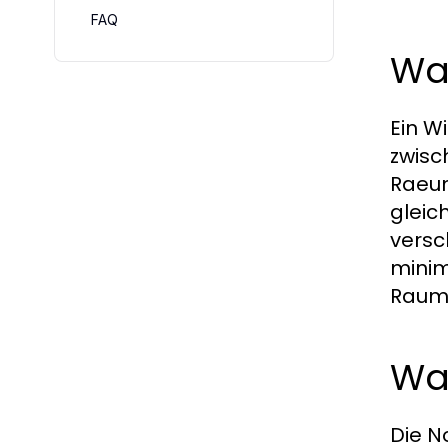
FAQ
Was
Ein W
zwisc
Raeum
gleic
versc
minim
Raum 
Wa
Die N