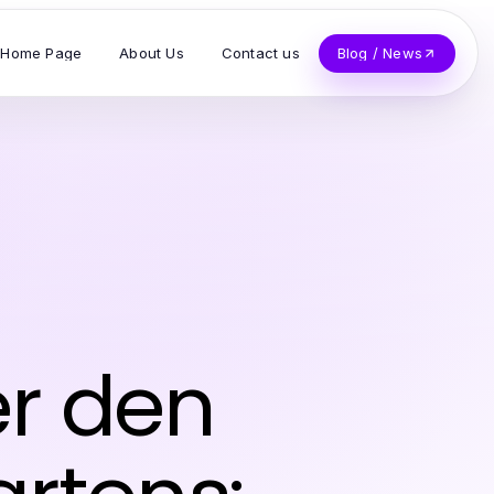
Home Page
About Us
Contact us
Blog / News
r den