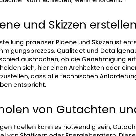
ene und Skizzen erstelle
rstellung praeziser Plaene und Skizzen ist en
migungsprozess. Qualitaet und Detailgenau
schied ausmachen, ob die Genehmigung erteil
heiden sich, hier einen Architekten oder ein
rzustellen, dass alle technischen Anforderu
eben entspricht.
nholen von Gutachten und
nigen Faellen kann es notwendig sein, Gutac
iel von Statikern oder Energieberatern. Die