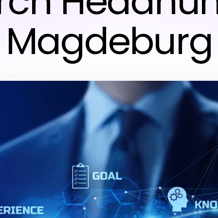
rch Headhun
Magdeburg