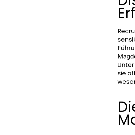
Di
Er
Recru
sensi
Führu
Magd
Unter
sie o
wesen
Di
M