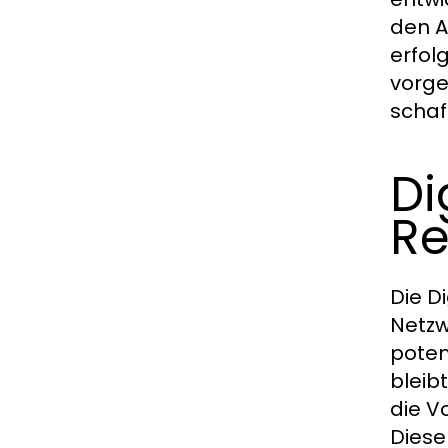
den A
erfol
vorge
schaf
Di
Re
Die D
Netzw
potenz
bleib
die V
Diese