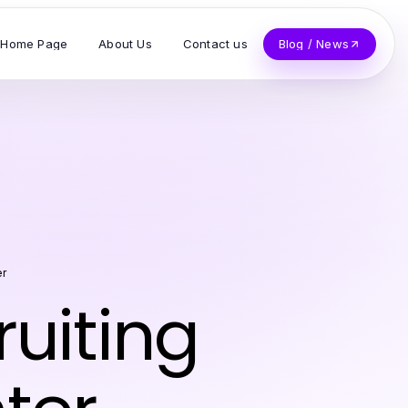
Home Page
About Us
Contact us
Blog / News
er
ruiting