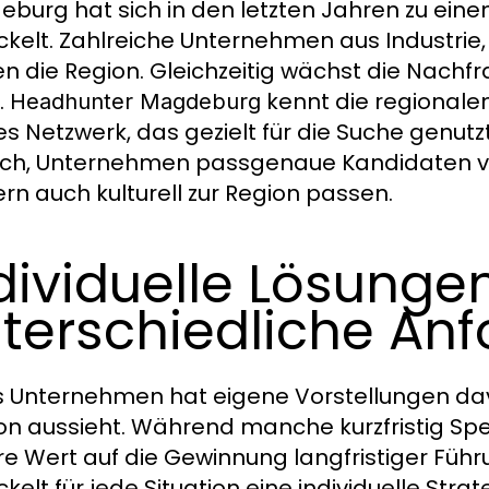
burg hat sich in den letzten Jahren zu ei
ckelt. Zahlreiche Unternehmen aus Industrie,
n die Region. Gleichzeitig wächst die Nachfra
.
kennt die regionale
Headhunter Magdeburg
es Netzwerk, das gezielt für die Suche genut
ch, Unternehmen passgenaue Kandidaten vorzu
rn auch kulturell zur Region passen.
dividuelle Lösungen
terschiedliche An
 Unternehmen hat eigene Vorstellungen davo
ion aussieht. Während manche kurzfristig Spez
e Wert auf die Gewinnung langfristiger Führ
ckelt für jede Situation eine individuelle Str