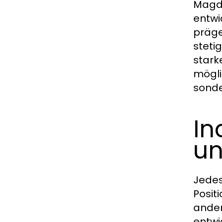
Magde
entwi
präge
stetig
stark
mögli
sonde
In
un
Jedes
Posit
ander
entwi