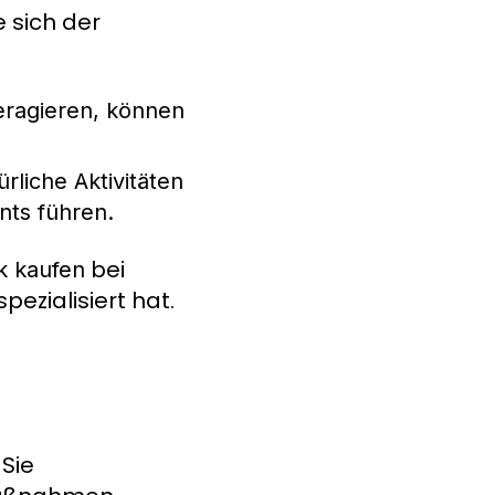
e sich der
teragieren, können
rliche Aktivitäten
nts führen.
bei
k kaufen
ezialisiert hat.
 Sie