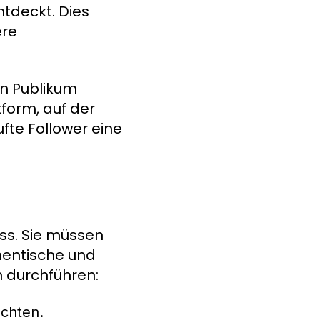
ntdeckt. Dies
ere
en Publikum
tform, auf der
fte Follower eine
ess. Sie müssen
hentische und
en durchführen:
öchten.