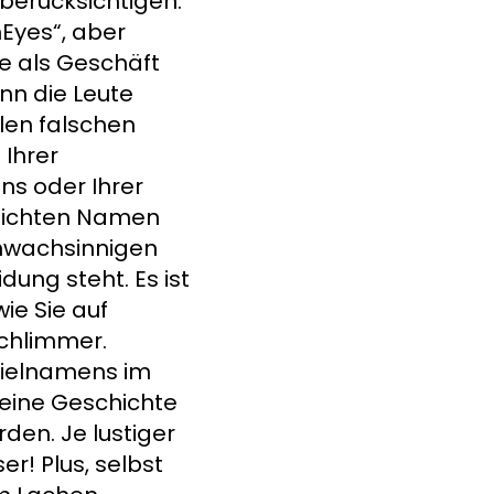
berücksichtigen.
mEyes“, aber
re als Geschäft
nn die Leute
len falschen
 Ihrer
s oder Ihrer
hlichten Namen
chwachsinnigen
dung steht. Es ist
wie Sie auf
schlimmer.
pielnamens im
eine Geschichte
rden. Je lustiger
r! Plus, selbst