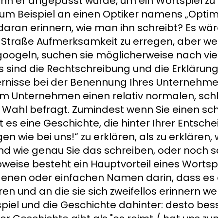
enn er angepasst wurde, um ein Wortspiel zu 
h zum Beispiel an einen Optiker namens „Opti
daran erinnern, wie man ihn schreibt? Es wä
r Straße Aufmerksamkeit zu erregen, aber we
oogeln, suchen sie möglicherweise nach vie
s sind die Rechtschreibung und die Erklärung
nisse bei der Benennung Ihres Unternehmen
rem Unternehmen einen relativ normalen, sc
r Wahl befragt. Zumindest wenn Sie einen s
es eine Geschichte, die hinter Ihrer Entschei
 wie bei uns!“ zu erklären, als zu erklären, 
nd wie genau Sie das schreiben, oder noch 
weise besteht ein Hauptvorteil eines Worts
enen oder einfachen Namen darin, dass es 
ren und an die sie sich zweifellos erinnern we
piel und die Geschichte dahinter: desto besse