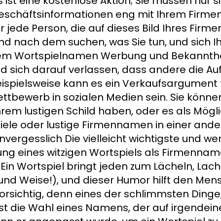
es ist eine kostenlose Aktion; Sie müssen nur s
eschäftsinformationen eng mit Ihrem Firm
ür jede Person, die auf dieses Bild Ihres Fi
mand nach dem suchen, was Sie tun, und sich
rem Wortspielnamen Werbung und Bekannthei
d sich darauf verlassen, dass andere die A
ispielsweise kann es ein Verkaufsargument f
tbewerb in sozialen Medien sein. Sie können 
Ihrem lustigen Schild haben, oder es als Mögli
iele oder lustige Firmennamen in einer an
nvergesslich Die vielleicht wichtigste und wer
g eines witzigen Wortspiels als Firmenname 
 Ein Wortspiel bringt jeden zum Lächeln, La
und Weise!), und dieser Humor hilft den Mens
orsichtig, denn eines der schlimmsten Dinge, d
t die Wahl eines Namens, der auf irgendein