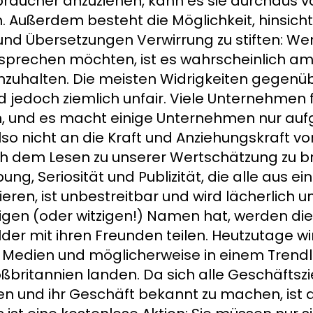
rbraucher anzuziehen, kann es sie durchaus 
Außerdem besteht die Möglichkeit, hinsicht
 und Übersetzungen Verwirrung zu stiften: We
sprechen möchten, ist es wahrscheinlich am
nzuhalten. Die meisten Widrigkeiten gegenü
 jedoch ziemlich unfair. Viele Unternehmen f
n, und es macht einige Unternehmen nur auf
so nicht an die Kraft und Anziehungskraft v
ach dem Lesen zu unserer Wertschätzung zu b
ng, Seriosität und Publizität, die alle aus e
ren, ist unbestreitbar und wird lächerlich 
gen (oder witzigen!) Namen hat, werden die 
er mit ihren Freunden teilen. Heutzutage wir
len Medien und möglicherweise in einem Trendl
ßbritannien landen. Da sich alle Geschäftsz
 und ihr Geschäft bekannt zu machen, ist die