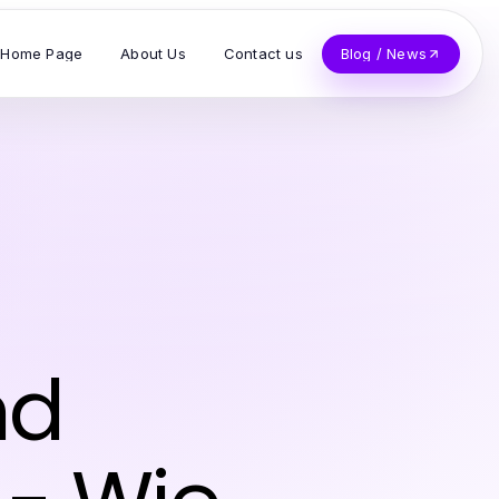
Home Page
About Us
Contact us
Blog / News
nd