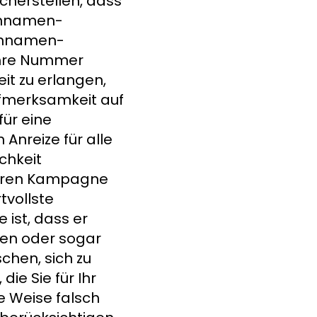
icherstellen, dass
ennamen-
rmennamen-
 Ihre Nummer
t zu erlangen,
ufmerksamkeit auf
ür eine
Anreize für alle
chkeit
deren Kampagne
tvollste
ist, dass er
chen oder sogar
chen, sich zu
ie Sie für Ihr
e Weise falsch