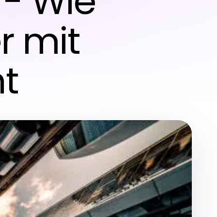
 - Wie
r mit
t