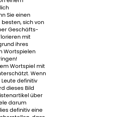
von einem
lich
nn Sie einen
 besten, sich von
ber Geschäfts-
lorieren mit
grund ihres
on Wortspielen
ringen!
inem Wortspiel mit
unterschätzt. Wenn
Leute definitiv
d dieses Bild
istenartikel über
iele darum
s definitiv eine