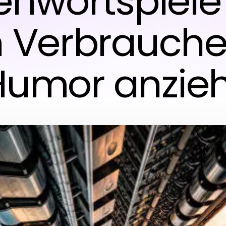
nwortspiele
Verbrauche
Humor anzieh